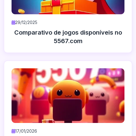
29/12/2025
Comparativo de jogos disponíveis no
5567.com
17/01/2026