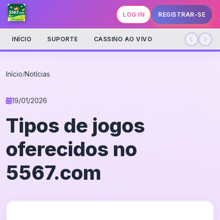
LOG IN
REGISTRAR-SE
INÍCIO
SUPORTE
CASSINO AO VIVO
Início
Notícias
/
19/01/2026
Tipos de jogos
oferecidos no
5567.com