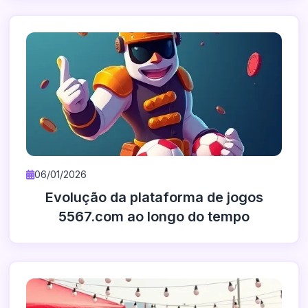
06/01/2026
Evolução da plataforma de jogos
5567.com ao longo do tempo