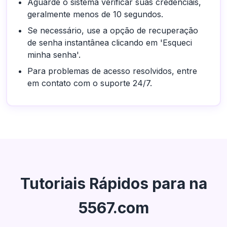
Aguarde o sistema verificar suas credenciais,
geralmente menos de 10 segundos.
Se necessário, use a opção de recuperação
de senha instantânea clicando em 'Esqueci
minha senha'.
Para problemas de acesso resolvidos, entre
em contato com o suporte 24/7.
Tutoriais Rápidos para na
5567.com