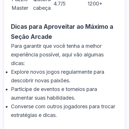
4.7/5
1200+
Master
cabeça
Dicas para Aproveitar ao Máximo a
Seção Arcade
Para garantir que você tenha a melhor
experiência possível, aqui vão algumas
dicas:
Explore novos jogos regularmente para
descobrir novas paixões.
Participe de eventos e torneios para
aumentar suas habilidades.
Converse com outros jogadores para trocar
estratégias e dicas.