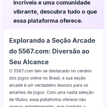
incríveis e uma comunidade
vibrante, descubra tudo o que
essa plataforma oferece.
Explorando a Seção Arcade
do 5567.com: Diversão ao
Seu Alcance
O 5567.com tem se destacado no cenário
dos jogos online no Brasil, e sua seção
arcade é um verdadeiro tesouro para os
amantes de jogos. Com uma vasta seleção
de títulos, essa plataforma oferece não
apenas entretenimento, mas também a