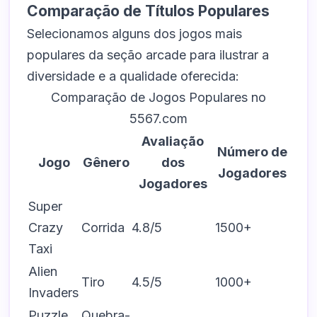
Comparação de Títulos Populares
Selecionamos alguns dos jogos mais
populares da seção arcade para ilustrar a
diversidade e a qualidade oferecida:
Comparação de Jogos Populares no
5567.com
Avaliação
Número de
Jogo
Gênero
dos
Jogadores
Jogadores
Super
Crazy
Corrida
4.8/5
1500+
Taxi
Alien
Tiro
4.5/5
1000+
Invaders
Puzzle
Quebra-