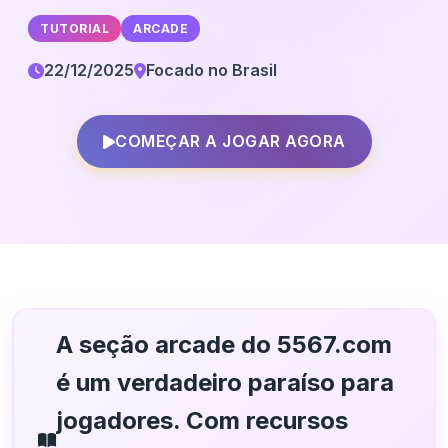
TUTORIAL
ARCADE
22/12/2025
Focado no Brasil
COMEÇAR A JOGAR AGORA
A seção arcade do 5567.com
é um verdadeiro paraíso para
jogadores. Com recursos