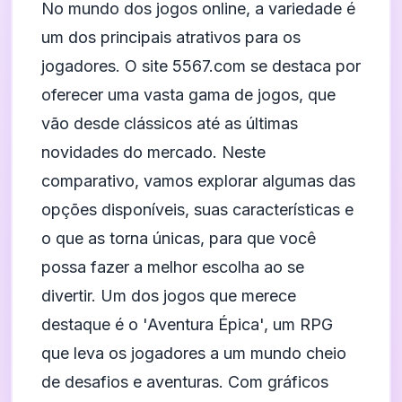
No mundo dos jogos online, a variedade é
um dos principais atrativos para os
jogadores. O site 5567.com se destaca por
oferecer uma vasta gama de jogos, que
vão desde clássicos até as últimas
novidades do mercado. Neste
comparativo, vamos explorar algumas das
opções disponíveis, suas características e
o que as torna únicas, para que você
possa fazer a melhor escolha ao se
divertir. Um dos jogos que merece
destaque é o 'Aventura Épica', um RPG
que leva os jogadores a um mundo cheio
de desafios e aventuras. Com gráficos