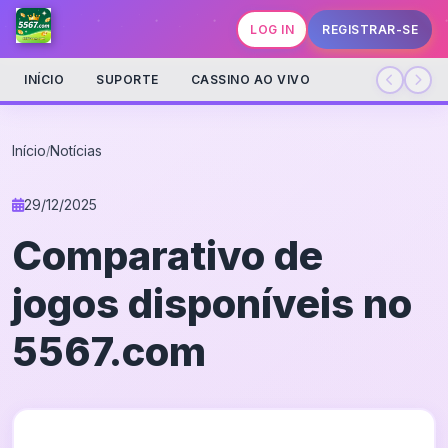
LOG IN
REGISTRAR-SE
INÍCIO
SUPORTE
CASSINO AO VIVO
Início
Notícias
/
29/12/2025
Comparativo de
jogos disponíveis no
5567.com