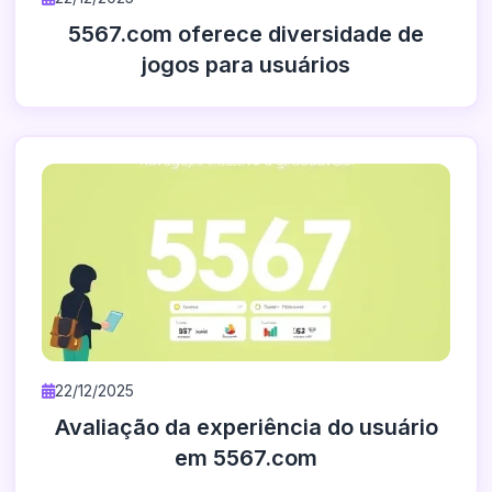
5567.com oferece diversidade de
jogos para usuários
22/12/2025
Avaliação da experiência do usuário
em 5567.com