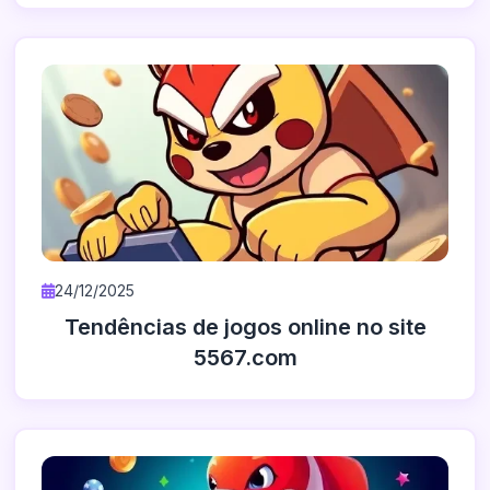
24/12/2025
Tendências de jogos online no site
5567.com