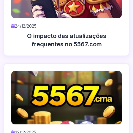
24/12/2025
O impacto das atualizações
frequentes no 5567.com
22/12/2025