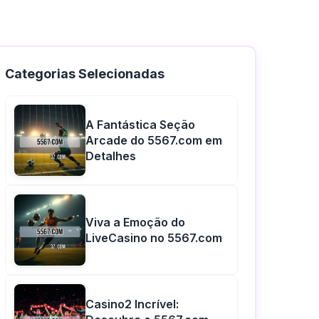
Categorias Selecionadas
A Fantástica Seção
Arcade do 5567.com em
Detalhes
Viva a Emoção do
LiveCasino no 5567.com
Casino2 Incrível: