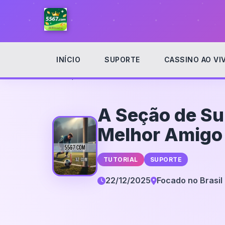
INÍCIO
SUPORTE
CASSINO AO VI
Início
Suporte
/
A Seção de Su
Melhor Amigo
TUTORIAL
SUPORTE
22/12/2025
Focado no Brasil