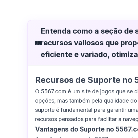
Entenda como a seção de 
recursos valiosos que pro
eficiente e variado, otimiz
Recursos de Suporte no 
O 5567.com é um site de jogos que se 
opções, mas também pela qualidade do 
suporte é fundamental para garantir uma
recursos pensados para facilitar a nav
Vantagens do Suporte no 5567.