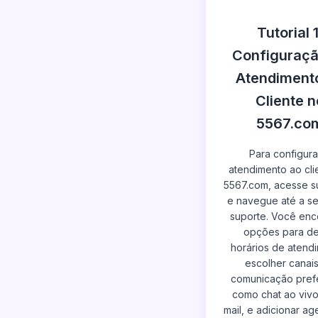
Tutorial 1
Configuraçã
Atendiment
Cliente n
5567.co
Para configura
atendimento ao cli
5567.com, acesse s
e navegue até a s
suporte. Você enc
opções para def
horários de atend
escolher canai
comunicação prefe
como chat ao vivo
mail, e adicionar a