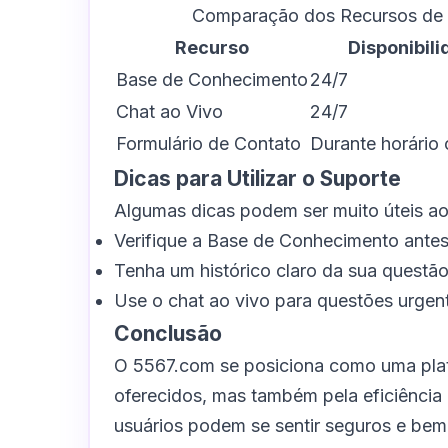
Comparação dos Recursos de 
Recurso
Disponibil
Base de Conhecimento
24/7
Chat ao Vivo
24/7
Formulário de Contato
Durante horário 
Dicas para Utilizar o Suporte
Algumas dicas podem ser muito úteis ao
Verifique a Base de Conhecimento antes
Tenha um histórico claro da sua questão
Use o chat ao vivo para questões urgen
Conclusão
O 5567.com se posiciona como uma plat
oferecidos, mas também pela eficiência 
usuários podem se sentir seguros e bem a