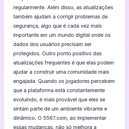
regularmente. Além disso, as atualizações
também ajudam a corrigir problemas de
segurança, algo que é cada vez mais
importante em um mundo digital onde os
dados dos usuários precisam ser
protegidos. Outro ponto positivo das
atualizações frequentes é que elas podem
ajudar a construir uma comunidade mais
engajada. Quando os jogadores percebem
que a plataforma está constantemente
evoluindo, é mais provável que eles se
sintam parte de um ambiente vibrante e
dinâmico. O 5567.com, ao implementar
essas mudanças, não só melhora a