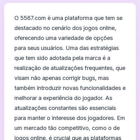
O 5567.com é uma plataforma que tem se
destacado no cenário dos jogos online,
oferecendo uma variedade de opções
para seus usuários. Uma das estratégias
que tem sido adotada pela marca é a
realização de atualizações frequentes, que
visam não apenas corrigir bugs, mas
também introduzir novas funcionalidades e
melhorar a experiência do jogador. As
atualizações constantes são essenciais
para manter o interesse dos jogadores. Em
um mercado tão competitivo, como o de
jogos online, é crucial que as plataformas