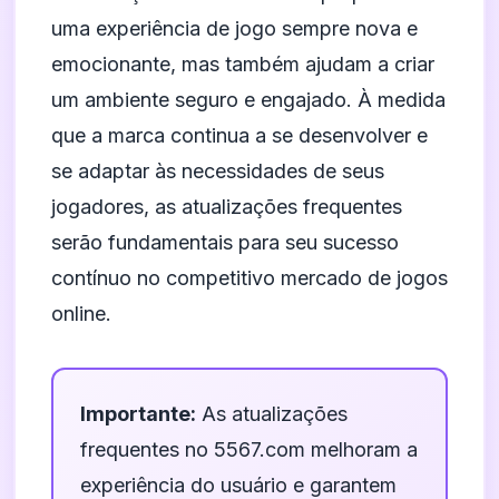
uma experiência de jogo sempre nova e
emocionante, mas também ajudam a criar
um ambiente seguro e engajado. À medida
que a marca continua a se desenvolver e
se adaptar às necessidades de seus
jogadores, as atualizações frequentes
serão fundamentais para seu sucesso
contínuo no competitivo mercado de jogos
online.
Importante:
As atualizações
frequentes no 5567.com melhoram a
experiência do usuário e garantem