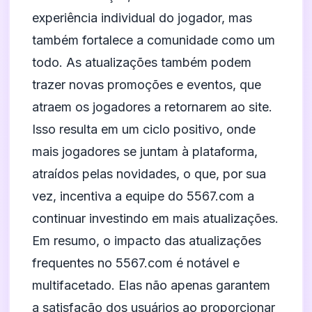
experiência individual do jogador, mas
também fortalece a comunidade como um
todo. As atualizações também podem
trazer novas promoções e eventos, que
atraem os jogadores a retornarem ao site.
Isso resulta em um ciclo positivo, onde
mais jogadores se juntam à plataforma,
atraídos pelas novidades, o que, por sua
vez, incentiva a equipe do 5567.com a
continuar investindo em mais atualizações.
Em resumo, o impacto das atualizações
frequentes no 5567.com é notável e
multifacetado. Elas não apenas garantem
a satisfação dos usuários ao proporcionar