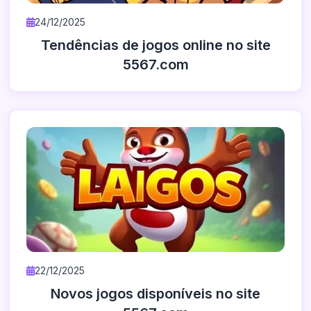
24/12/2025
Tendências de jogos online no site
5567.com
22/12/2025
Novos jogos disponíveis no site